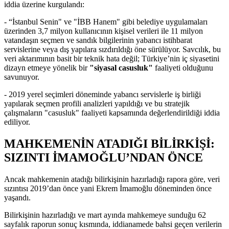
iddia üzerine kurgulandı:
- “İstanbul Senin" ve "İBB Hanem" gibi belediye uygulamaları
üzerinden 3,7 milyon kullanıcının kişisel verileri ile 11 milyon
vatandaşın seçmen ve sandık bilgilerinin yabancı istihbarat
servislerine veya dış yapılara sızdırıldığı öne sürülüyor. Savcılık, bu
veri aktarımının basit bir teknik hata değil; Türkiye’nin iç siyasetini
dizayn etmeye yönelik bir
"siyasal casusluk"
faaliyeti olduğunu
savunuyor.
- 2019 yerel seçimleri döneminde yabancı servislerle iş birliği
yapılarak seçmen profili analizleri yapıldığı ve bu stratejik
çalışmaların "casusluk" faaliyeti kapsamında değerlendirildiği iddia
ediliyor.
MAHKEMENİN ATADIĞI BİLİRKİŞİ:
SIZINTI İMAMOĞLU’NDAN ÖNCE
Ancak mahkemenin atadığı bilirkişinin hazırladığı rapora göre, veri
sızıntısı 2019’dan önce yani Ekrem İmamoğlu döneminden önce
yaşandı.
Bilirkişinin hazırladığı ve mart ayında mahkemeye sunduğu 62
sayfalık raporun sonuç kısmında, iddianamede bahsi geçen verilerin