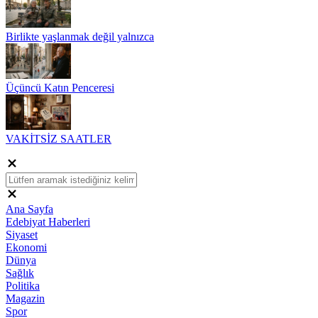
Birlikte yaşlanmak değil yalnızca
Üçüncü Katın Penceresi
VAKİTSİZ SAATLER
Ana Sayfa
Edebiyat Haberleri
Siyaset
Ekonomi
Dünya
Sağlık
Politika
Magazin
Spor