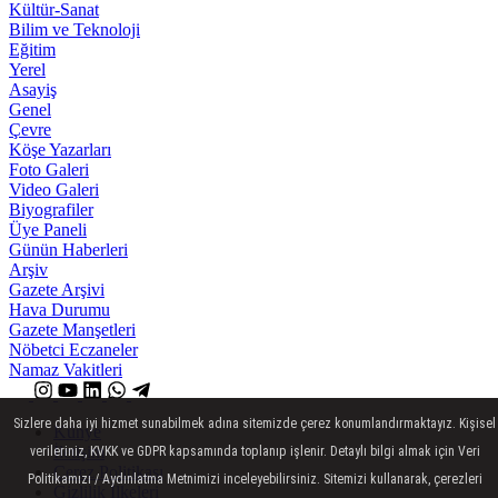
Kültür-Sanat
Bilim ve Teknoloji
Eğitim
Yerel
Asayiş
Genel
Çevre
Köşe Yazarları
Foto Galeri
Video Galeri
Biyografiler
Üye Paneli
Günün Haberleri
Arşiv
Gazete Arşivi
Hava Durumu
Gazete Manşetleri
Nöbetci Eczaneler
Namaz Vakitleri
Sizlere daha iyi hizmet sunabilmek adına sitemizde çerez konumlandırmaktayız. Kişisel
Künye
İletişim
verileriniz, KVKK ve GDPR kapsamında toplanıp işlenir. Detaylı bilgi almak için Veri
Çerez Politikası
Politikamızı / Aydınlatma Metnimizi inceleyebilirsiniz. Sitemizi kullanarak, çerezleri
Gizlilik İlkeleri