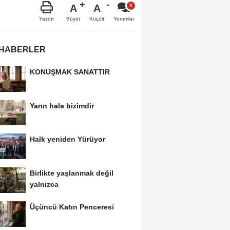
A
A
Büyüt
Küçült
Yazdır
Yorumlar
 HABERLER
KONUŞMAK SANATTIR
Yarın hala bizimdir
Halk yeniden Yürüyor
Birlikte yaşlanmak değil
yalnızca
Üçüncü Katın Penceresi