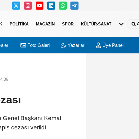
K
POLITIKA
MAGAZIN
SPOR
KÜLTÜR-SANAT
aleri
Foto Galeri
Yazarlar
Üye Paneli
14:36
zası
ki Genel Başkanı Kemal
is cezası verildi.