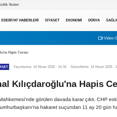
izlilik İlkeleri
EDEBIYAT HABERLERI
SIYASET
EKONOMI
DÜNYA
SAĞLI
Video G
lu'na Hapis Cezası
Yayınlanma: 14 Nisan 2026 - 14:34
Güncelleme: 14 Nisan 2026 - 
YASET
al Kılıçdaroğlu'na Hapis Ce
 Mahkemesi'nde görülen davada karar çıktı. CHP es
Cumhurbaşkanı'na hakaret suçundan 11 ay 20 gün hap